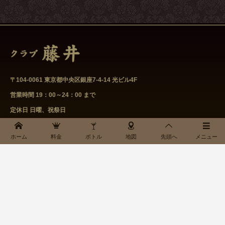
〒104-0061 東京都中央区銀座7-4-14 光ビル4F
営業時間 19：00～24：00 まで
定休日 日曜、祝祭日
03-3289-2211
ホーム
料金
ボトル
地図
先頭へ
メニュー
クラブ藤井へのアクセス方法はこちら